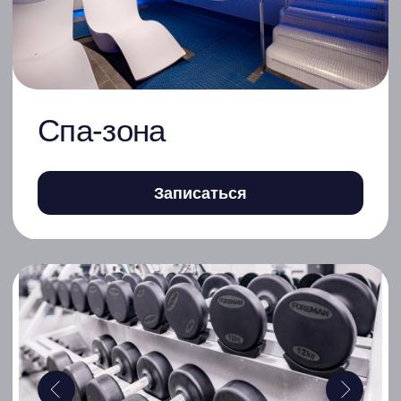
Сведения
об образовательной
организации
+7 (861) 256-80-00 - Приемная
+7 (861) 205-11-11 - Отдел продаж
+7 (861) 256-80-08 - Ресепшен
ул.Зиповская, д.70
Детям
Тестирование