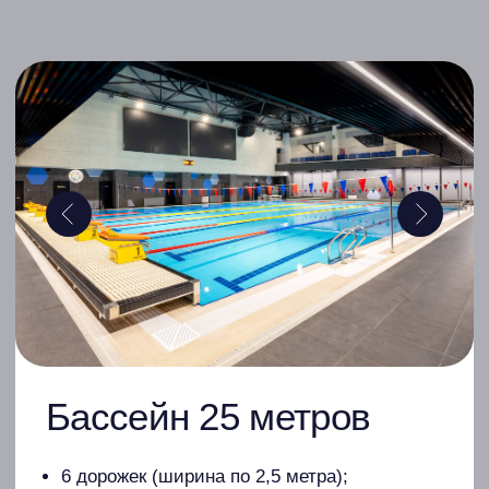
Бассейн 25 метров
6 дорожек (ширина по 2,5 метра);
глубина чаши: 1,6 - 2,2 метров;
инвентарь для тренировок;
стартовые тумбы;
стартовые опоры для заплыва на спине;
японская электроника «SEIKO» для
проведения соревнований;
трибуны для зрителей (214 мест);
2 экрана и экранная строка по периметру
бассейна;
комнаты для судей и тренеров;
комментаторская;
раздевалки - шкафчики с электронными
замками, изолированные душевые, туалет,
финская сауна.
Записаться