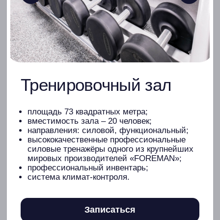
Фитнес
Услуги
Зоны
Акции
Наша команда
События
Реквизиты
Вакансии
Личный кабинет
Расписание
Абонемент
Политика в отношении обработки
персональных данных