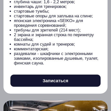
Фитнес зал
площадь 233 квадратных метра;
вместимость зала – 60 человек;
направления: силовой, функциональный,
кардио;
высококачественные профессиональные
силовые тренажёры одного из крупнейших
мировых производителей «HOIST»;
профессиональный инвентарь;
система климат-контроля;
квалифицированные тренеры и
инструкторы;